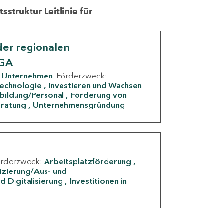
struktur Leitlinie für
er regionalen
IGA
Unternehmen
Förderzweck:
Technologie
Investieren und Wachsen
rbildung/Personal
Förderung von
eratung
Unternehmensgründung
örderzweck:
Arbeitsplatzförderung
fizierung/Aus- und
d Digitalisierung
Investitionen in
g