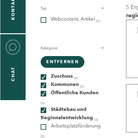
KONTAKT
5 Er
Typ
gen
regi
Webcontent, Artikel
n
(5)
Kategorie
ENTFERNEN
CHAT
icecenter
Zuschuss
(4)
Kommunen
(3)
Öffentliche Kunden
taktformular
(3)
Städtebau und
Regionalentwicklung
(3)
Arbeitsplatzförderung
erportal
(2)