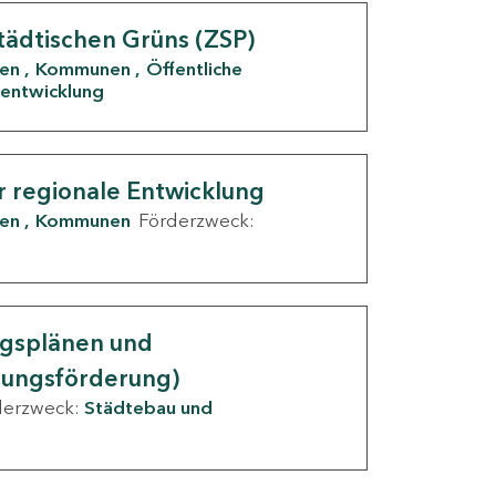
tädtischen Grüns (ZSP)
den
Kommunen
Öffentliche
entwicklung
r regionale Entwicklung
den
Kommunen
Förderzweck:
ngsplänen und
nungsförderung)
derzweck:
Städtebau und