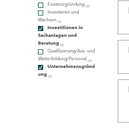
Existenzgründung
(2)
Investieren und
ndorte
Wachsen
(2)
Investitionen in
Sachanlagen und
Beratung
(2)
Qualifizierung/Aus- und
Weiterbildung/Personal
(2)
Unternehmensgründ
ung
(2)