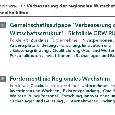
gebnisse für
Verbesserung der regionalen Wirtschafts
onalbeihilfen
Gemeinschaftsaufgabe "Verbesserung d
Wirtschaftsstruktur" - Richtlinie GRW R
Förderart:
Zuschuss
Fördernehmer:
Privatpersonen
Arbeitsplatzförderung
Forschung, Innovation und 
Existenzgründung
Qualifizierung/Aus- und Weite
Personalkosten
Investitionen in Sachanlagen und B
Förderrichtlinie Regionales Wachstum
Förderart:
Zuschuss
Fördernehmer:
Unternehmen
F
Investieren und Wachsen
Existenzgründung
Quali
Weiterbildung/Personal
Forschung, Innovationen un
Sachanlagen und Beratung
Unternehmensgründun