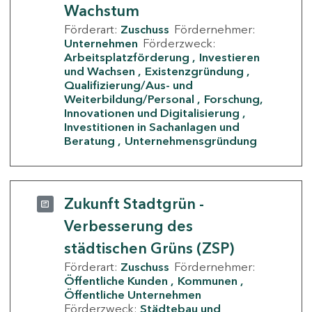
Wachstum
Förderart:
Zuschuss
Fördernehmer:
Unternehmen
Förderzweck:
Arbeitsplatzförderung
Investieren
und Wachsen
Existenzgründung
Qualifizierung/Aus- und
Weiterbildung/Personal
Forschung,
Innovationen und Digitalisierung
Investitionen in Sachanlagen und
Beratung
Unternehmensgründung
Zukunft Stadtgrün -
Verbesserung des
städtischen Grüns (ZSP)
Förderart:
Zuschuss
Fördernehmer:
Öffentliche Kunden
Kommunen
Öffentliche Unternehmen
Förderzweck:
Städtebau und