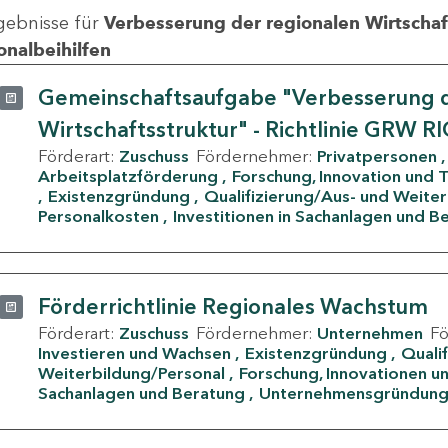
gebnisse für
Verbesserung der regionalen Wirtschafts
onalbeihilfen
Gemeinschaftsaufgabe "Verbesserung d
Wirtschaftsstruktur" - Richtlinie GRW R
Förderart:
Zuschuss
Fördernehmer:
Privatpersonen
Arbeitsplatzförderung
Forschung, Innovation und 
Existenzgründung
Qualifizierung/Aus- und Weite
Personalkosten
Investitionen in Sachanlagen und B
Förderrichtlinie Regionales Wachstum
Förderart:
Zuschuss
Fördernehmer:
Unternehmen
F
Investieren und Wachsen
Existenzgründung
Quali
Weiterbildung/Personal
Forschung, Innovationen un
Sachanlagen und Beratung
Unternehmensgründun