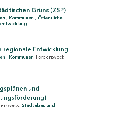
tädtischen Grüns (ZSP)
den
Kommunen
Öffentliche
entwicklung
r regionale Entwicklung
den
Kommunen
Förderzweck:
ngsplänen und
nungsförderung)
derzweck:
Städtebau und