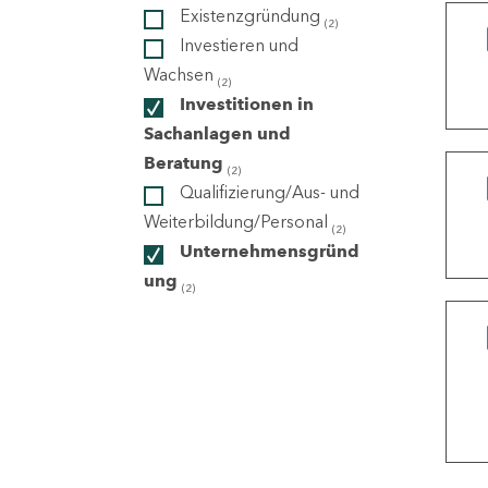
Existenzgründung
(2)
Investieren und
ndorte
Wachsen
(2)
Investitionen in
Sachanlagen und
Beratung
(2)
Qualifizierung/Aus- und
Weiterbildung/Personal
(2)
Unternehmensgründ
ung
(2)