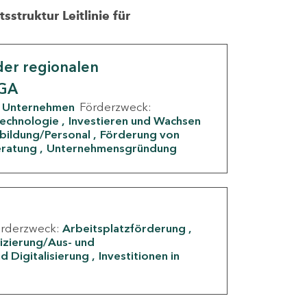
struktur Leitlinie für
er regionalen
IGA
Unternehmen
Förderzweck:
Technologie
Investieren und Wachsen
rbildung/Personal
Förderung von
eratung
Unternehmensgründung
örderzweck:
Arbeitsplatzförderung
fizierung/Aus- und
d Digitalisierung
Investitionen in
g