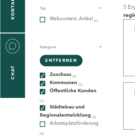
KONTAKT
5 Er
Typ
gen
regi
Webcontent, Artikel
n
(5)
Kategorie
ENTFERNEN
CHAT
icecenter
Zuschuss
(4)
Kommunen
(3)
Öffentliche Kunden
taktformular
(3)
Städtebau und
Regionalentwicklung
(3)
Arbeitsplatzförderung
erportal
(2)