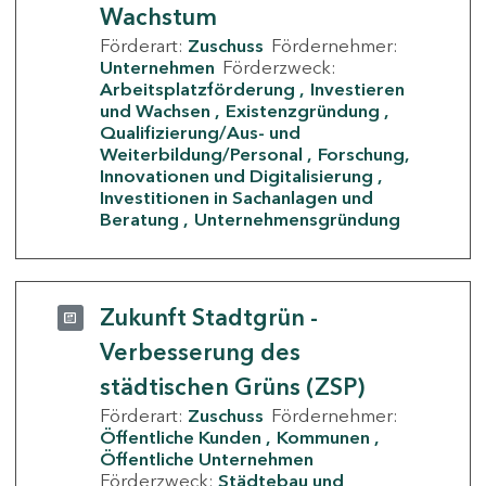
Wachstum
Förderart:
Zuschuss
Fördernehmer:
Unternehmen
Förderzweck:
Arbeitsplatzförderung
Investieren
und Wachsen
Existenzgründung
Qualifizierung/Aus- und
Weiterbildung/Personal
Forschung,
Innovationen und Digitalisierung
Investitionen in Sachanlagen und
Beratung
Unternehmensgründung
Zukunft Stadtgrün -
Verbesserung des
städtischen Grüns (ZSP)
Förderart:
Zuschuss
Fördernehmer:
Öffentliche Kunden
Kommunen
Öffentliche Unternehmen
Förderzweck:
Städtebau und