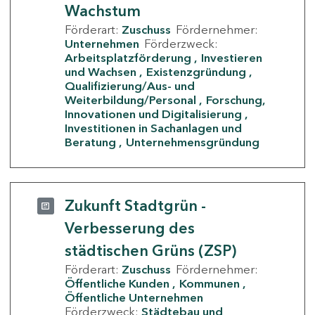
Wachstum
Förderart:
Zuschuss
Fördernehmer:
Unternehmen
Förderzweck:
Arbeitsplatzförderung
Investieren
und Wachsen
Existenzgründung
Qualifizierung/Aus- und
Weiterbildung/Personal
Forschung,
Innovationen und Digitalisierung
Investitionen in Sachanlagen und
Beratung
Unternehmensgründung
Zukunft Stadtgrün -
Verbesserung des
städtischen Grüns (ZSP)
Förderart:
Zuschuss
Fördernehmer:
Öffentliche Kunden
Kommunen
Öffentliche Unternehmen
Förderzweck:
Städtebau und