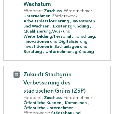
Wachstum
Förderart:
Zuschuss
Fördernehmer:
Unternehmen
Förderzweck:
Arbeitsplatzförderung
Investieren
und Wachsen
Existenzgründung
Qualifizierung/Aus- und
Weiterbildung/Personal
Forschung,
Innovationen und Digitalisierung
Investitionen in Sachanlagen und
Beratung
Unternehmensgründung
Zukunft Stadtgrün -
Verbesserung des
städtischen Grüns (ZSP)
Förderart:
Zuschuss
Fördernehmer:
Öffentliche Kunden
Kommunen
Öffentliche Unternehmen
Förderzweck:
Städtebau und