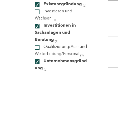
Existenzgründung
(2)
Investieren und
ndorte
Wachsen
(2)
Investitionen in
Sachanlagen und
Beratung
(2)
Qualifizierung/Aus- und
Weiterbildung/Personal
(2)
Unternehmensgründ
ung
(2)