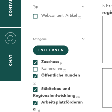
KONTAKT
5 Er
Typ
gen
regi
Webcontent, Artikel
n
(5)
Kategorie
ENTFERNEN
CHAT
icecenter
Zuschuss
(4)
Kommunen
(3)
Öffentliche Kunden
taktformular
(3)
Städtebau und
Regionalentwicklung
(3)
Arbeitsplatzförderun
erportal
g
(2)