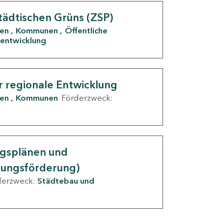
tädtischen Grüns (ZSP)
den
Kommunen
Öffentliche
entwicklung
r regionale Entwicklung
den
Kommunen
Förderzweck:
ngsplänen und
nungsförderung)
derzweck:
Städtebau und