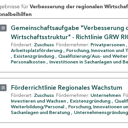
gebnisse für
Verbesserung der regionalen Wirtschafts
onalbeihilfen
Gemeinschaftsaufgabe "Verbesserung d
Wirtschaftsstruktur" - Richtlinie GRW R
Förderart:
Zuschuss
Fördernehmer:
Privatpersonen
Arbeitsplatzförderung
Forschung, Innovation und 
Existenzgründung
Qualifizierung/Aus- und Weite
Personalkosten
Investitionen in Sachanlagen und B
Förderrichtlinie Regionales Wachstum
Förderart:
Zuschuss
Fördernehmer:
Unternehmen
F
Investieren und Wachsen
Existenzgründung
Quali
Weiterbildung/Personal
Forschung, Innovationen un
Sachanlagen und Beratung
Unternehmensgründun