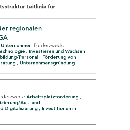
struktur Leitlinie für
er regionalen
IGA
Unternehmen
Förderzweck:
Technologie
Investieren und Wachsen
rbildung/Personal
Förderung von
eratung
Unternehmensgründung
örderzweck:
Arbeitsplatzförderung
fizierung/Aus- und
d Digitalisierung
Investitionen in
g