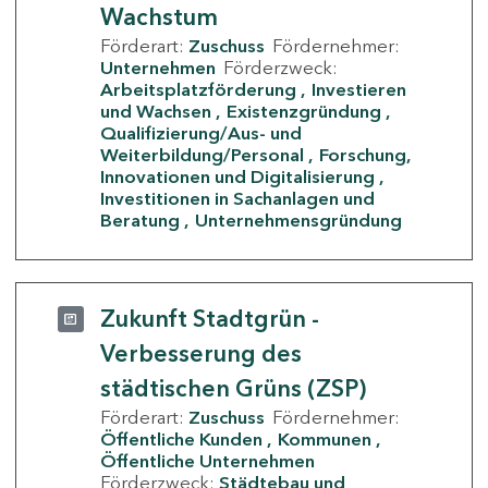
Wachstum
Förderart:
Zuschuss
Fördernehmer:
Unternehmen
Förderzweck:
Arbeitsplatzförderung
Investieren
und Wachsen
Existenzgründung
Qualifizierung/Aus- und
Weiterbildung/Personal
Forschung,
Innovationen und Digitalisierung
Investitionen in Sachanlagen und
Beratung
Unternehmensgründung
Zukunft Stadtgrün -
Verbesserung des
städtischen Grüns (ZSP)
Förderart:
Zuschuss
Fördernehmer:
Öffentliche Kunden
Kommunen
Öffentliche Unternehmen
Förderzweck:
Städtebau und