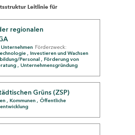
struktur Leitlinie für
er regionalen
IGA
Unternehmen
Förderzweck:
Technologie
Investieren und Wachsen
rbildung/Personal
Förderung von
eratung
Unternehmensgründung
tädtischen Grüns (ZSP)
den
Kommunen
Öffentliche
entwicklung