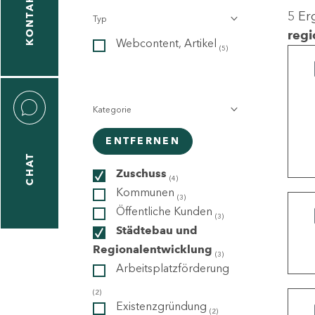
KONTAKT
5 Er
Typ
gen
regi
Webcontent, Artikel
n
(5)
Kategorie
ENTFERNEN
CHAT
icecenter
Zuschuss
(4)
Kommunen
(3)
Öffentliche Kunden
(3)
taktformular
Städtebau und
Regionalentwicklung
(3)
Arbeitsplatzförderung
erportal
(2)
Existenzgründung
(2)