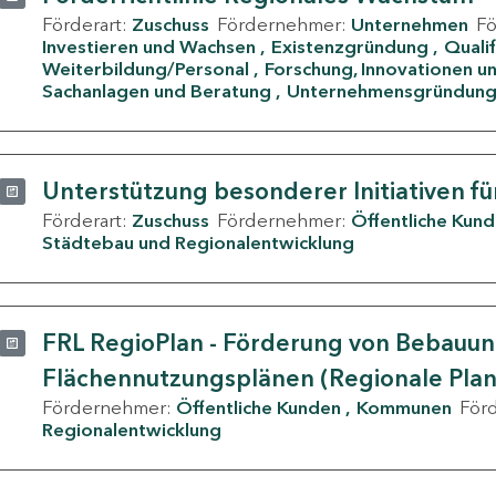
Förderart:
Zuschuss
Fördernehmer:
Unternehmen
F
Investieren und Wachsen
Existenzgründung
Quali
Weiterbildung/Personal
Forschung, Innovationen un
Sachanlagen und Beratung
Unternehmensgründun
Unterstützung besonderer Initiativen fü
Förderart:
Zuschuss
Fördernehmer:
Öffentliche Kun
Städtebau und Regionalentwicklung
FRL RegioPlan - Förderung von Bebauu
Flächennutzungsplänen (Regionale Pla
Fördernehmer:
Öffentliche Kunden
Kommunen
För
Regionalentwicklung