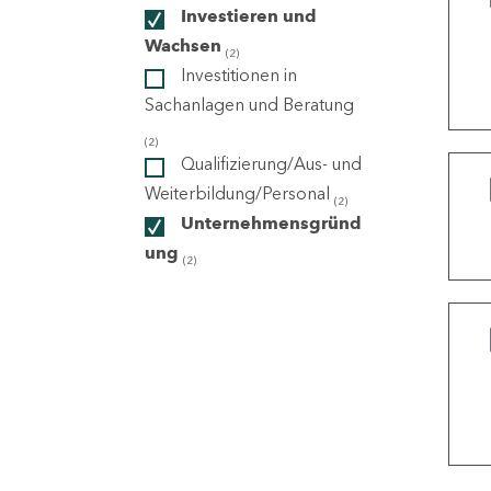
Investieren und
Wachsen
(2)
ndorte
Investitionen in
Sachanlagen und Beratung
(2)
Qualifizierung/Aus- und
Weiterbildung/Personal
(2)
Unternehmensgründ
ung
(2)