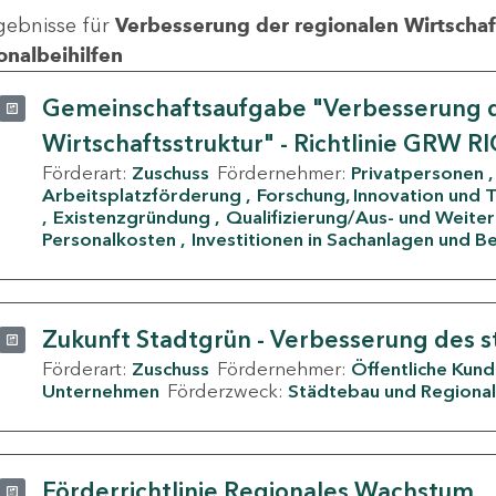
gebnisse für
Verbesserung der regionalen Wirtschafts
onalbeihilfen
Gemeinschaftsaufgabe "Verbesserung d
Wirtschaftsstruktur" - Richtlinie GRW R
Förderart:
Zuschuss
Fördernehmer:
Privatpersonen
Arbeitsplatzförderung
Forschung, Innovation und 
Existenzgründung
Qualifizierung/Aus- und Weite
Personalkosten
Investitionen in Sachanlagen und B
Zukunft Stadtgrün - Verbesserung des s
Förderart:
Zuschuss
Fördernehmer:
Öffentliche Kun
Unternehmen
Förderzweck:
Städtebau und Regional
Förderrichtlinie Regionales Wachstum