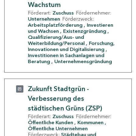
Wachstum
Förderart:
Zuschuss
Fördernehmer:
Unternehmen
Förderzweck:
Arbeitsplatzförderung
Investieren
und Wachsen
Existenzgründung
Qualifizierung/Aus- und
Weiterbildung/Personal
Forschung,
Innovationen und Digitalisierung
Investitionen in Sachanlagen und
Beratung
Unternehmensgründung
Zukunft Stadtgrün -
Verbesserung des
städtischen Grüns (ZSP)
Förderart:
Zuschuss
Fördernehmer:
Öffentliche Kunden
Kommunen
Öffentliche Unternehmen
Förderzweck:
Städtebau und