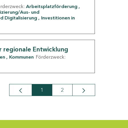
örderzweck:
Arbeitsplatzförderung
fizierung/Aus- und
d Digitalisierung
Investitionen in
g
r regionale Entwicklung
den
Kommunen
Förderzweck:
1
2
Seite
Seite