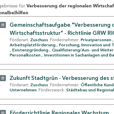
gebnisse für
Verbesserung der regionalen Wirtschafts
onalbeihilfen
Gemeinschaftsaufgabe "Verbesserung d
Wirtschaftsstruktur" - Richtlinie GRW R
Förderart:
Zuschuss
Fördernehmer:
Privatpersonen
Arbeitsplatzförderung
Forschung, Innovation und 
Existenzgründung
Qualifizierung/Aus- und Weite
Personalkosten
Investitionen in Sachanlagen und B
Zukunft Stadtgrün - Verbesserung des s
Förderart:
Zuschuss
Fördernehmer:
Öffentliche Kun
Unternehmen
Förderzweck:
Städtebau und Regional
Förderrichtlinie Regionales Wachstum