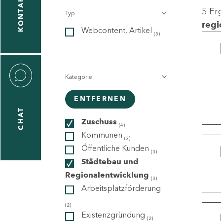
KONTAKT
5 Er
Typ
gen
regi
Webcontent, Artikel
n
(5)
Kategorie
ENTFERNEN
CHAT
icecenter
Zuschuss
(4)
Kommunen
(3)
Öffentliche Kunden
(3)
taktformular
Städtebau und
Regionalentwicklung
(3)
Arbeitsplatzförderung
erportal
(2)
Existenzgründung
(2)