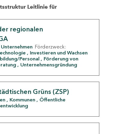
struktur Leitlinie für
er regionalen
IGA
Unternehmen
Förderzweck:
Technologie
Investieren und Wachsen
rbildung/Personal
Förderung von
eratung
Unternehmensgründung
tädtischen Grüns (ZSP)
den
Kommunen
Öffentliche
entwicklung