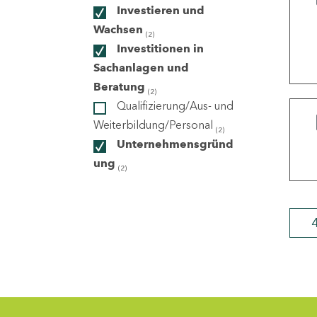
Investieren und
Wachsen
(2)
ndorte
Investitionen in
Sachanlagen und
Beratung
(2)
Qualifizierung/Aus- und
Weiterbildung/Personal
(2)
Unternehmensgründ
ung
(2)