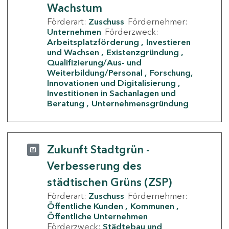
Wachstum
Förderart:
Zuschuss
Fördernehmer:
Unternehmen
Förderzweck:
Arbeitsplatzförderung
Investieren
und Wachsen
Existenzgründung
Qualifizierung/Aus- und
Weiterbildung/Personal
Forschung,
Innovationen und Digitalisierung
Investitionen in Sachanlagen und
Beratung
Unternehmensgründung
Zukunft Stadtgrün -
Verbesserung des
städtischen Grüns (ZSP)
Förderart:
Zuschuss
Fördernehmer:
Öffentliche Kunden
Kommunen
Öffentliche Unternehmen
Förderzweck:
Städtebau und