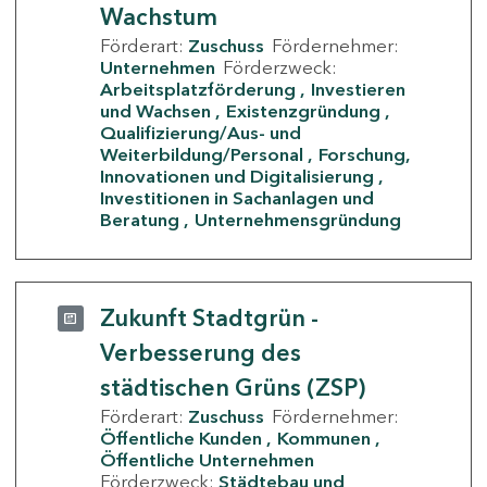
Wachstum
Förderart:
Zuschuss
Fördernehmer:
Unternehmen
Förderzweck:
Arbeitsplatzförderung
Investieren
und Wachsen
Existenzgründung
Qualifizierung/Aus- und
Weiterbildung/Personal
Forschung,
Innovationen und Digitalisierung
Investitionen in Sachanlagen und
Beratung
Unternehmensgründung
Zukunft Stadtgrün -
Verbesserung des
städtischen Grüns (ZSP)
Förderart:
Zuschuss
Fördernehmer:
Öffentliche Kunden
Kommunen
Öffentliche Unternehmen
Förderzweck:
Städtebau und