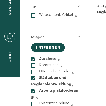
KONTAKT
5 Er
Typ
gen
regi
Webcontent, Artikel
n
(5)
Kategorie
ENTFERNEN
CHAT
icecenter
Zuschuss
(4)
Kommunen
(3)
Öffentliche Kunden
(3)
taktformular
Städtebau und
Regionalentwicklung
(3)
Arbeitsplatzförderun
g
erportal
(2)
Existenzgründung
(2)