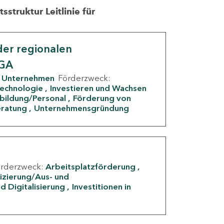
struktur Leitlinie für
er regionalen
IGA
Unternehmen
Förderzweck:
Technologie
Investieren und Wachsen
rbildung/Personal
Förderung von
eratung
Unternehmensgründung
örderzweck:
Arbeitsplatzförderung
fizierung/Aus- und
d Digitalisierung
Investitionen in
g