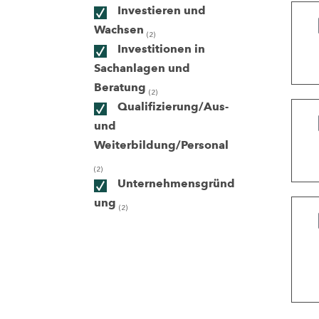
Investieren und
Wachsen
(2)
ndorte
Investitionen in
Sachanlagen und
Beratung
(2)
Qualifizierung/Aus-
und
Weiterbildung/Personal
(2)
Unternehmensgründ
ung
(2)