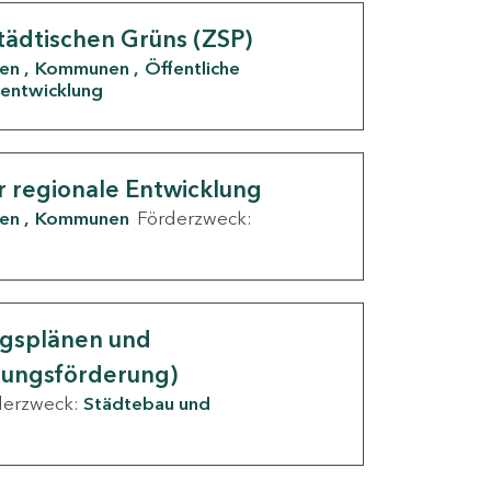
tädtischen Grüns (ZSP)
den
Kommunen
Öffentliche
entwicklung
r regionale Entwicklung
den
Kommunen
Förderzweck:
ngsplänen und
nungsförderung)
derzweck:
Städtebau und