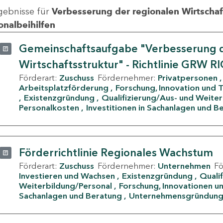
gebnisse für
Verbesserung der regionalen Wirtschafts
onalbeihilfen
Gemeinschaftsaufgabe "Verbesserung d
Wirtschaftsstruktur" - Richtlinie GRW R
Förderart:
Zuschuss
Fördernehmer:
Privatpersonen
Arbeitsplatzförderung
Forschung, Innovation und 
Existenzgründung
Qualifizierung/Aus- und Weite
Personalkosten
Investitionen in Sachanlagen und B
Förderrichtlinie Regionales Wachstum
Förderart:
Zuschuss
Fördernehmer:
Unternehmen
F
Investieren und Wachsen
Existenzgründung
Quali
Weiterbildung/Personal
Forschung, Innovationen un
Sachanlagen und Beratung
Unternehmensgründun