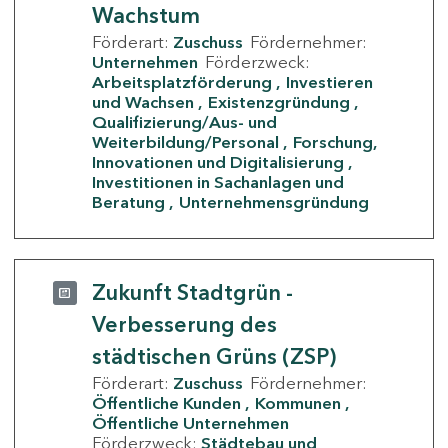
Wachstum
Förderart:
Zuschuss
Fördernehmer:
Unternehmen
Förderzweck:
Arbeitsplatzförderung
Investieren
und Wachsen
Existenzgründung
Qualifizierung/Aus- und
Weiterbildung/Personal
Forschung,
Innovationen und Digitalisierung
Investitionen in Sachanlagen und
Beratung
Unternehmensgründung
Zukunft Stadtgrün -
Verbesserung des
städtischen Grüns (ZSP)
Förderart:
Zuschuss
Fördernehmer:
Öffentliche Kunden
Kommunen
Öffentliche Unternehmen
Förderzweck:
Städtebau und