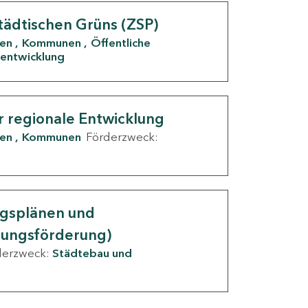
tädtischen Grüns (ZSP)
den
Kommunen
Öffentliche
entwicklung
r regionale Entwicklung
den
Kommunen
Förderzweck:
ngsplänen und
nungsförderung)
derzweck:
Städtebau und