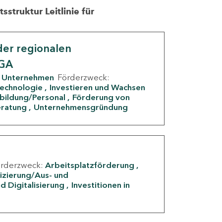
struktur Leitlinie für
er regionalen
IGA
Unternehmen
Förderzweck:
Technologie
Investieren und Wachsen
rbildung/Personal
Förderung von
eratung
Unternehmensgründung
örderzweck:
Arbeitsplatzförderung
fizierung/Aus- und
d Digitalisierung
Investitionen in
g