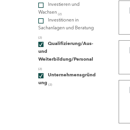
Investieren und
Wachsen
(2)
ndorte
Investitionen in
Sachanlagen und Beratung
(2)
Qualifizierung/Aus-
und
Weiterbildung/Personal
(2)
Unternehmensgründ
ung
(2)