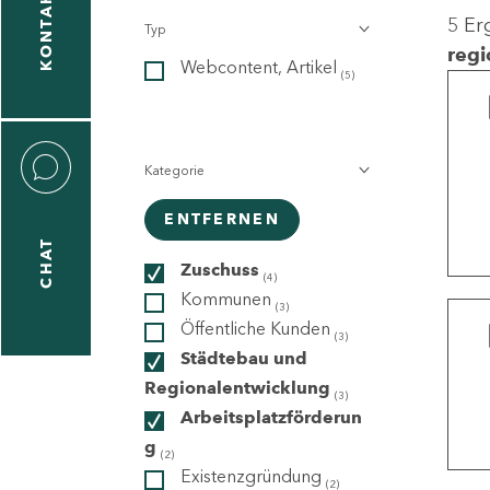
KONTAKT
5 Er
Typ
gen
regi
Webcontent, Artikel
n
(5)
Kategorie
ENTFERNEN
CHAT
icecenter
Zuschuss
(4)
Kommunen
(3)
Öffentliche Kunden
(3)
taktformular
Städtebau und
Regionalentwicklung
(3)
Arbeitsplatzförderun
g
erportal
(2)
Existenzgründung
(2)