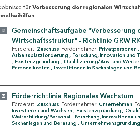
gebnisse für
Verbesserung der regionalen Wirtschafts
onalbeihilfen
Gemeinschaftsaufgabe "Verbesserung d
Wirtschaftsstruktur" - Richtlinie GRW R
Förderart:
Zuschuss
Fördernehmer:
Privatpersonen
Arbeitsplatzförderung
Forschung, Innovation und 
Existenzgründung
Qualifizierung/Aus- und Weite
Personalkosten
Investitionen in Sachanlagen und B
Förderrichtlinie Regionales Wachstum
Förderart:
Zuschuss
Fördernehmer:
Unternehmen
F
Investieren und Wachsen
Existenzgründung
Quali
Weiterbildung/Personal
Forschung, Innovationen un
Sachanlagen und Beratung
Unternehmensgründun