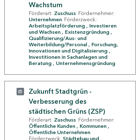
Wachstum
Förderart:
Zuschuss
Fördernehmer:
Unternehmen
Förderzweck:
Arbeitsplatzförderung
Investieren
und Wachsen
Existenzgründung
Qualifizierung/Aus- und
Weiterbildung/Personal
Forschung,
Innovationen und Digitalisierung
Investitionen in Sachanlagen und
Beratung
Unternehmensgründung
Zukunft Stadtgrün -
Verbesserung des
städtischen Grüns (ZSP)
Förderart:
Zuschuss
Fördernehmer:
Öffentliche Kunden
Kommunen
Öffentliche Unternehmen
Förderzweck:
Städtebau und