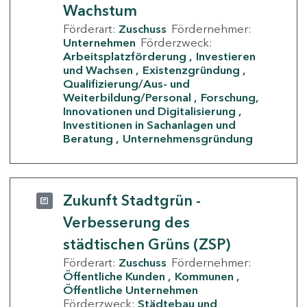
Wachstum
Förderart:
Zuschuss
Fördernehmer:
Unternehmen
Förderzweck:
Arbeitsplatzförderung
Investieren
und Wachsen
Existenzgründung
Qualifizierung/Aus- und
Weiterbildung/Personal
Forschung,
Innovationen und Digitalisierung
Investitionen in Sachanlagen und
Beratung
Unternehmensgründung
Zukunft Stadtgrün -
Verbesserung des
städtischen Grüns (ZSP)
Förderart:
Zuschuss
Fördernehmer:
Öffentliche Kunden
Kommunen
Öffentliche Unternehmen
Förderzweck:
Städtebau und