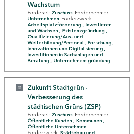
Wachstum
Förderart:
Zuschuss
Fördernehmer:
Unternehmen
Förderzweck:
Arbeitsplatzförderung
Investieren
und Wachsen
Existenzgründung
Qualifizierung/Aus- und
Weiterbildung/Personal
Forschung,
Innovationen und Digitalisierung
Investitionen in Sachanlagen und
Beratung
Unternehmensgründung
Zukunft Stadtgrün -
Verbesserung des
städtischen Grüns (ZSP)
Förderart:
Zuschuss
Fördernehmer:
Öffentliche Kunden
Kommunen
Öffentliche Unternehmen
Förderzweck:
Städtebau und