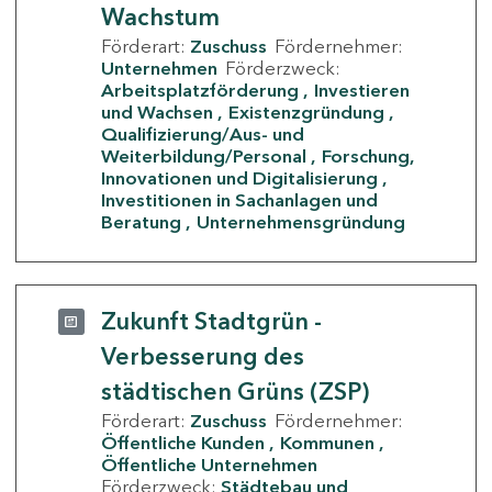
Wachstum
Förderart:
Zuschuss
Fördernehmer:
Unternehmen
Förderzweck:
Arbeitsplatzförderung
Investieren
und Wachsen
Existenzgründung
Qualifizierung/Aus- und
Weiterbildung/Personal
Forschung,
Innovationen und Digitalisierung
Investitionen in Sachanlagen und
Beratung
Unternehmensgründung
Zukunft Stadtgrün -
Verbesserung des
städtischen Grüns (ZSP)
Förderart:
Zuschuss
Fördernehmer:
Öffentliche Kunden
Kommunen
Öffentliche Unternehmen
Förderzweck:
Städtebau und