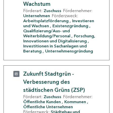
Wachstum
Förderart:
Zuschuss
Fördernehmer:
Unternehmen
Förderzweck:
Arbeitsplatzförderung
Investieren
und Wachsen
Existenzgründung
Qualifizierung/Aus- und
Weiterbildung/Personal
Forschung,
Innovationen und Digitalisierung
Investitionen in Sachanlagen und
Beratung
Unternehmensgründung
Zukunft Stadtgrün -
Verbesserung des
städtischen Grüns (ZSP)
Förderart:
Zuschuss
Fördernehmer:
Öffentliche Kunden
Kommunen
Öffentliche Unternehmen
Förderzweck:
Städtebau und