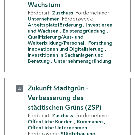
Wachstum
Förderart:
Zuschuss
Fördernehmer:
Unternehmen
Förderzweck:
Arbeitsplatzförderung
Investieren
und Wachsen
Existenzgründung
Qualifizierung/Aus- und
Weiterbildung/Personal
Forschung,
Innovationen und Digitalisierung
Investitionen in Sachanlagen und
Beratung
Unternehmensgründung
Zukunft Stadtgrün -
Verbesserung des
städtischen Grüns (ZSP)
Förderart:
Zuschuss
Fördernehmer:
Öffentliche Kunden
Kommunen
Öffentliche Unternehmen
Förderzweck:
Städtebau und