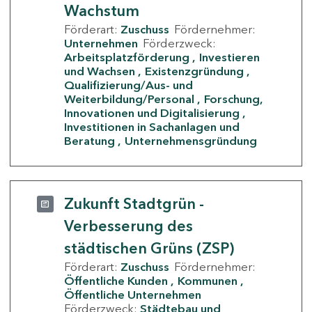
Wachstum
Förderart:
Zuschuss
Fördernehmer:
Unternehmen
Förderzweck:
Arbeitsplatzförderung
Investieren
und Wachsen
Existenzgründung
Qualifizierung/Aus- und
Weiterbildung/Personal
Forschung,
Innovationen und Digitalisierung
Investitionen in Sachanlagen und
Beratung
Unternehmensgründung
Zukunft Stadtgrün -
Verbesserung des
städtischen Grüns (ZSP)
Förderart:
Zuschuss
Fördernehmer:
Öffentliche Kunden
Kommunen
Öffentliche Unternehmen
Förderzweck:
Städtebau und