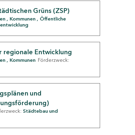
tädtischen Grüns (ZSP)
den
Kommunen
Öffentliche
entwicklung
r regionale Entwicklung
den
Kommunen
Förderzweck:
ngsplänen und
nungsförderung)
derzweck:
Städtebau und