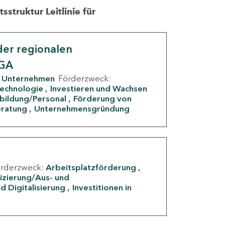
struktur Leitlinie für
er regionalen
IGA
Unternehmen
Förderzweck:
Technologie
Investieren und Wachsen
rbildung/Personal
Förderung von
eratung
Unternehmensgründung
örderzweck:
Arbeitsplatzförderung
fizierung/Aus- und
d Digitalisierung
Investitionen in
g