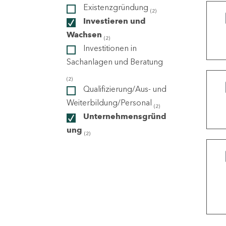
Existenzgründung
(2)
Investieren und
ndorte
Wachsen
(2)
Investitionen in
Sachanlagen und Beratung
(2)
Qualifizierung/Aus- und
Weiterbildung/Personal
(2)
Unternehmensgründ
ung
(2)