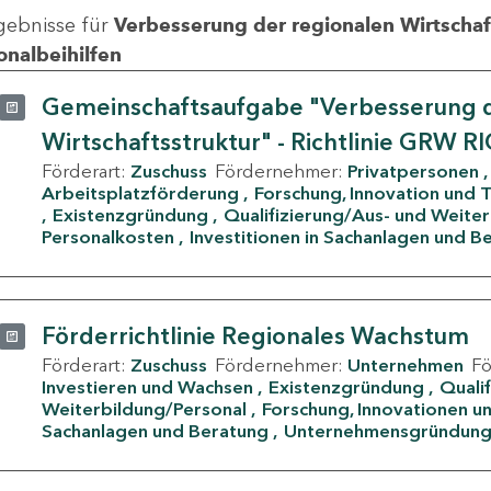
gebnisse für
Verbesserung der regionalen Wirtschafts
onalbeihilfen
Gemeinschaftsaufgabe "Verbesserung d
Wirtschaftsstruktur" - Richtlinie GRW R
Förderart:
Zuschuss
Fördernehmer:
Privatpersonen
Arbeitsplatzförderung
Forschung, Innovation und 
Existenzgründung
Qualifizierung/Aus- und Weite
Personalkosten
Investitionen in Sachanlagen und B
Förderrichtlinie Regionales Wachstum
Förderart:
Zuschuss
Fördernehmer:
Unternehmen
F
Investieren und Wachsen
Existenzgründung
Quali
Weiterbildung/Personal
Forschung, Innovationen un
Sachanlagen und Beratung
Unternehmensgründun