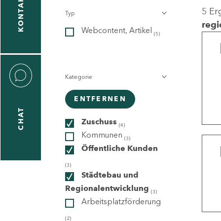
KONTAKT
5 Er
Typ
gen
regi
Webcontent, Artikel
n
(5)
Kategorie
ENTFERNEN
CHAT
icecenter
Zuschuss
(4)
Kommunen
(3)
Öffentliche Kunden
taktformular
(3)
Städtebau und
Regionalentwicklung
(3)
Arbeitsplatzförderung
erportal
(2)