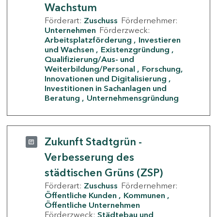
Wachstum
Förderart:
Zuschuss
Fördernehmer:
Unternehmen
Förderzweck:
Arbeitsplatzförderung
Investieren
und Wachsen
Existenzgründung
Qualifizierung/Aus- und
Weiterbildung/Personal
Forschung,
Innovationen und Digitalisierung
Investitionen in Sachanlagen und
Beratung
Unternehmensgründung
Zukunft Stadtgrün -
Verbesserung des
städtischen Grüns (ZSP)
Förderart:
Zuschuss
Fördernehmer:
Öffentliche Kunden
Kommunen
Öffentliche Unternehmen
Förderzweck:
Städtebau und