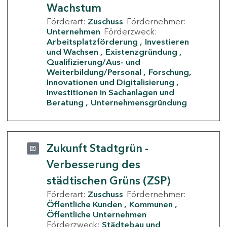
Wachstum
Förderart:
Zuschuss
Fördernehmer:
Unternehmen
Förderzweck:
Arbeitsplatzförderung
Investieren
und Wachsen
Existenzgründung
Qualifizierung/Aus- und
Weiterbildung/Personal
Forschung,
Innovationen und Digitalisierung
Investitionen in Sachanlagen und
Beratung
Unternehmensgründung
Zukunft Stadtgrün -
Verbesserung des
städtischen Grüns (ZSP)
Förderart:
Zuschuss
Fördernehmer:
Öffentliche Kunden
Kommunen
Öffentliche Unternehmen
Förderzweck:
Städtebau und