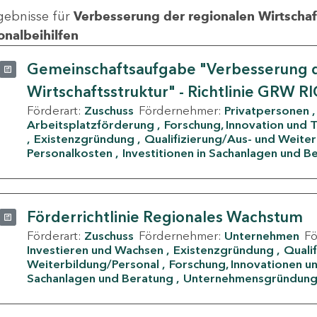
gebnisse für
Verbesserung der regionalen Wirtschafts
onalbeihilfen
Gemeinschaftsaufgabe "Verbesserung d
Wirtschaftsstruktur" - Richtlinie GRW R
Förderart:
Zuschuss
Fördernehmer:
Privatpersonen
Arbeitsplatzförderung
Forschung, Innovation und 
Existenzgründung
Qualifizierung/Aus- und Weite
Personalkosten
Investitionen in Sachanlagen und B
Förderrichtlinie Regionales Wachstum
Förderart:
Zuschuss
Fördernehmer:
Unternehmen
F
Investieren und Wachsen
Existenzgründung
Quali
Weiterbildung/Personal
Forschung, Innovationen un
Sachanlagen und Beratung
Unternehmensgründun