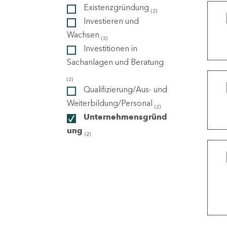
Existenzgründung
(2)
Investieren und
ndorte
Wachsen
(2)
Investitionen in
Sachanlagen und Beratung
(2)
Qualifizierung/Aus- und
Weiterbildung/Personal
(2)
Unternehmensgründ
ung
(2)