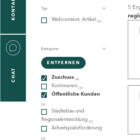
KONTAKT
5 Er
Typ
gen
regi
Webcontent, Artikel
n
(5)
Kategorie
ENTFERNEN
CHAT
icecenter
Zuschuss
(4)
Kommunen
(3)
Öffentliche Kunden
taktformular
(3)
Städtebau und
Regionalentwicklung
(3)
Arbeitsplatzförderung
erportal
(2)