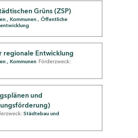
tädtischen Grüns (ZSP)
den
Kommunen
Öffentliche
entwicklung
r regionale Entwicklung
den
Kommunen
Förderzweck:
ngsplänen und
nungsförderung)
derzweck:
Städtebau und