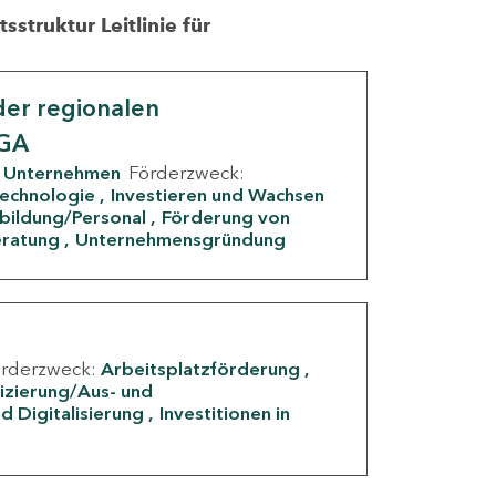
struktur Leitlinie für
er regionalen
IGA
Unternehmen
Förderzweck:
Technologie
Investieren und Wachsen
rbildung/Personal
Förderung von
eratung
Unternehmensgründung
örderzweck:
Arbeitsplatzförderung
fizierung/Aus- und
d Digitalisierung
Investitionen in
g