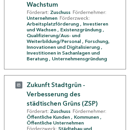
Wachstum
Förderart:
Zuschuss
Fördernehmer:
Unternehmen
Förderzweck:
Arbeitsplatzförderung
Investieren
und Wachsen
Existenzgründung
Qualifizierung/Aus- und
Weiterbildung/Personal
Forschung,
Innovationen und Digitalisierung
Investitionen in Sachanlagen und
Beratung
Unternehmensgründung
Zukunft Stadtgrün -
Verbesserung des
städtischen Grüns (ZSP)
Förderart:
Zuschuss
Fördernehmer:
Öffentliche Kunden
Kommunen
Öffentliche Unternehmen
Förderzweck:
Städtebau und