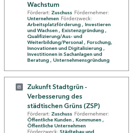
Wachstum
Förderart:
Zuschuss
Fördernehmer:
Unternehmen
Förderzweck:
Arbeitsplatzförderung
Investieren
und Wachsen
Existenzgründung
Qualifizierung/Aus- und
Weiterbildung/Personal
Forschung,
Innovationen und Digitalisierung
Investitionen in Sachanlagen und
Beratung
Unternehmensgründung
Zukunft Stadtgrün -
Verbesserung des
städtischen Grüns (ZSP)
Förderart:
Zuschuss
Fördernehmer:
Öffentliche Kunden
Kommunen
Öffentliche Unternehmen
Förderzweck:
Städtebau und