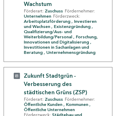
Wachstum
Förderart:
Zuschuss
Fördernehmer:
Unternehmen
Förderzweck:
Arbeitsplatzförderung
Investieren
und Wachsen
Existenzgründung
Qualifizierung/Aus- und
Weiterbildung/Personal
Forschung,
Innovationen und Digitalisierung
Investitionen in Sachanlagen und
Beratung
Unternehmensgründung
Zukunft Stadtgrün -
Verbesserung des
städtischen Grüns (ZSP)
Förderart:
Zuschuss
Fördernehmer:
Öffentliche Kunden
Kommunen
Öffentliche Unternehmen
Förderzweck:
Städtebau und