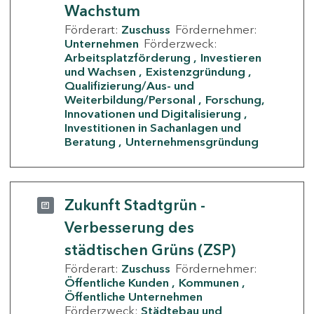
Wachstum
Förderart:
Zuschuss
Fördernehmer:
Unternehmen
Förderzweck:
Arbeitsplatzförderung
Investieren
und Wachsen
Existenzgründung
Qualifizierung/Aus- und
Weiterbildung/Personal
Forschung,
Innovationen und Digitalisierung
Investitionen in Sachanlagen und
Beratung
Unternehmensgründung
Zukunft Stadtgrün -
Verbesserung des
städtischen Grüns (ZSP)
Förderart:
Zuschuss
Fördernehmer:
Öffentliche Kunden
Kommunen
Öffentliche Unternehmen
Förderzweck:
Städtebau und