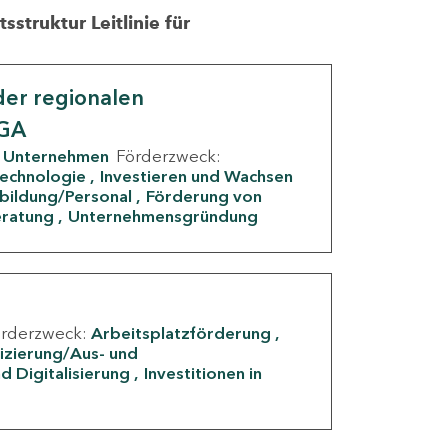
struktur Leitlinie für
er regionalen
IGA
Unternehmen
Förderzweck:
Technologie
Investieren und Wachsen
rbildung/Personal
Förderung von
eratung
Unternehmensgründung
örderzweck:
Arbeitsplatzförderung
fizierung/Aus- und
d Digitalisierung
Investitionen in
g