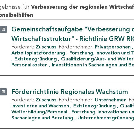
gebnisse für
Verbesserung der regionalen Wirtschafts
onalbeihilfen
Gemeinschaftsaufgabe "Verbesserung d
Wirtschaftsstruktur" - Richtlinie GRW R
Förderart:
Zuschuss
Fördernehmer:
Privatpersonen
Arbeitsplatzförderung
Forschung, Innovation und 
Existenzgründung
Qualifizierung/Aus- und Weite
Personalkosten
Investitionen in Sachanlagen und B
Förderrichtlinie Regionales Wachstum
Förderart:
Zuschuss
Fördernehmer:
Unternehmen
F
Investieren und Wachsen
Existenzgründung
Quali
Weiterbildung/Personal
Forschung, Innovationen un
Sachanlagen und Beratung
Unternehmensgründun