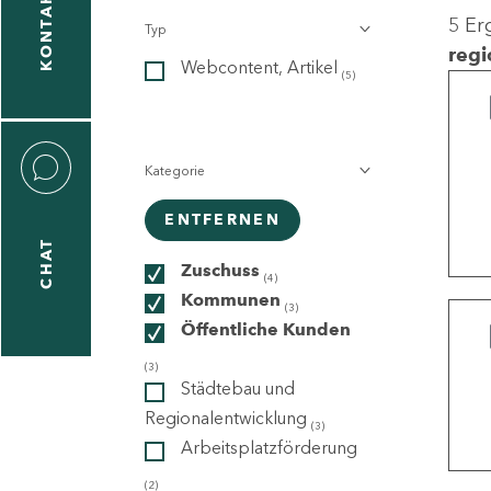
KONTAKT
5 Er
Typ
gen
regi
Webcontent, Artikel
n
(5)
Kategorie
ENTFERNEN
CHAT
icecenter
Zuschuss
(4)
Kommunen
(3)
Öffentliche Kunden
taktformular
(3)
Städtebau und
Regionalentwicklung
(3)
Arbeitsplatzförderung
erportal
(2)