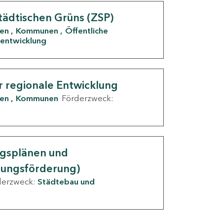
tädtischen Grüns (ZSP)
den
Kommunen
Öffentliche
entwicklung
r regionale Entwicklung
den
Kommunen
Förderzweck:
ngsplänen und
nungsförderung)
derzweck:
Städtebau und