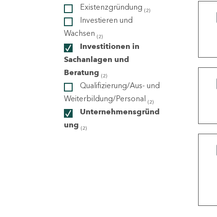
Existenzgründung
(2)
Investieren und
ndorte
Wachsen
(2)
Investitionen in
Sachanlagen und
Beratung
(2)
Qualifizierung/Aus- und
Weiterbildung/Personal
(2)
Unternehmensgründ
ung
(2)