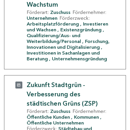
Wachstum
Förderart:
Zuschuss
Fördernehmer:
Unternehmen
Förderzweck:
Arbeitsplatzförderung
Investieren
und Wachsen
Existenzgründung
Qualifizierung/Aus- und
Weiterbildung/Personal
Forschung,
Innovationen und Digitalisierung
Investitionen in Sachanlagen und
Beratung
Unternehmensgründung
Zukunft Stadtgrün -
Verbesserung des
städtischen Grüns (ZSP)
Förderart:
Zuschuss
Fördernehmer:
Öffentliche Kunden
Kommunen
Öffentliche Unternehmen
Förderzweck:
Städtebau und