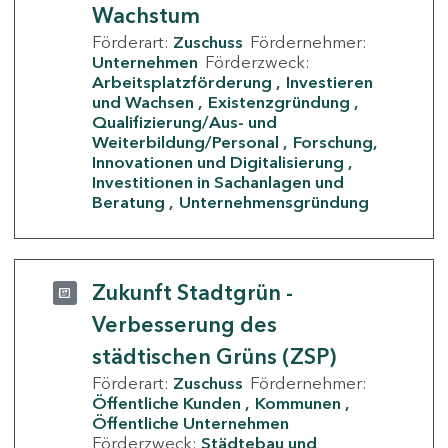
Wachstum
Förderart:
Zuschuss
Fördernehmer:
Unternehmen
Förderzweck:
Arbeitsplatzförderung
Investieren
und Wachsen
Existenzgründung
Qualifizierung/Aus- und
Weiterbildung/Personal
Forschung,
Innovationen und Digitalisierung
Investitionen in Sachanlagen und
Beratung
Unternehmensgründung
Zukunft Stadtgrün -
Verbesserung des
städtischen Grüns (ZSP)
Förderart:
Zuschuss
Fördernehmer:
Öffentliche Kunden
Kommunen
Öffentliche Unternehmen
Förderzweck:
Städtebau und