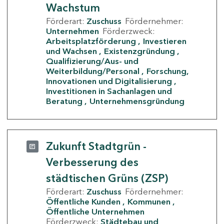
Wachstum
Förderart:
Zuschuss
Fördernehmer:
Unternehmen
Förderzweck:
Arbeitsplatzförderung
Investieren
und Wachsen
Existenzgründung
Qualifizierung/Aus- und
Weiterbildung/Personal
Forschung,
Innovationen und Digitalisierung
Investitionen in Sachanlagen und
Beratung
Unternehmensgründung
Zukunft Stadtgrün -
Verbesserung des
städtischen Grüns (ZSP)
Förderart:
Zuschuss
Fördernehmer:
Öffentliche Kunden
Kommunen
Öffentliche Unternehmen
Förderzweck:
Städtebau und