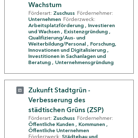
Wachstum
Förderart:
Zuschuss
Fördernehmer:
Unternehmen
Förderzweck:
Arbeitsplatzförderung
Investieren
und Wachsen
Existenzgründung
Qualifizierung/Aus- und
Weiterbildung/Personal
Forschung,
Innovationen und Digitalisierung
Investitionen in Sachanlagen und
Beratung
Unternehmensgründung
Zukunft Stadtgrün -
Verbesserung des
städtischen Grüns (ZSP)
Förderart:
Zuschuss
Fördernehmer:
Öffentliche Kunden
Kommunen
Öffentliche Unternehmen
Förderzweck:
Städtebau und