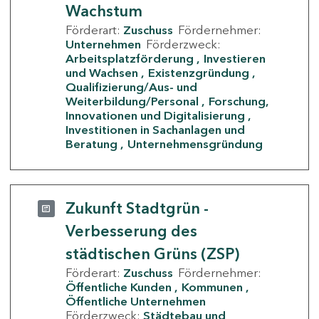
Wachstum
Förderart:
Zuschuss
Fördernehmer:
Unternehmen
Förderzweck:
Arbeitsplatzförderung
Investieren
und Wachsen
Existenzgründung
Qualifizierung/Aus- und
Weiterbildung/Personal
Forschung,
Innovationen und Digitalisierung
Investitionen in Sachanlagen und
Beratung
Unternehmensgründung
Zukunft Stadtgrün -
Verbesserung des
städtischen Grüns (ZSP)
Förderart:
Zuschuss
Fördernehmer:
Öffentliche Kunden
Kommunen
Öffentliche Unternehmen
Förderzweck:
Städtebau und