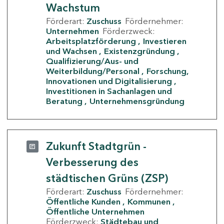
Wachstum
Förderart:
Zuschuss
Fördernehmer:
Unternehmen
Förderzweck:
Arbeitsplatzförderung
Investieren
und Wachsen
Existenzgründung
Qualifizierung/Aus- und
Weiterbildung/Personal
Forschung,
Innovationen und Digitalisierung
Investitionen in Sachanlagen und
Beratung
Unternehmensgründung
Zukunft Stadtgrün -
Verbesserung des
städtischen Grüns (ZSP)
Förderart:
Zuschuss
Fördernehmer:
Öffentliche Kunden
Kommunen
Öffentliche Unternehmen
Förderzweck:
Städtebau und