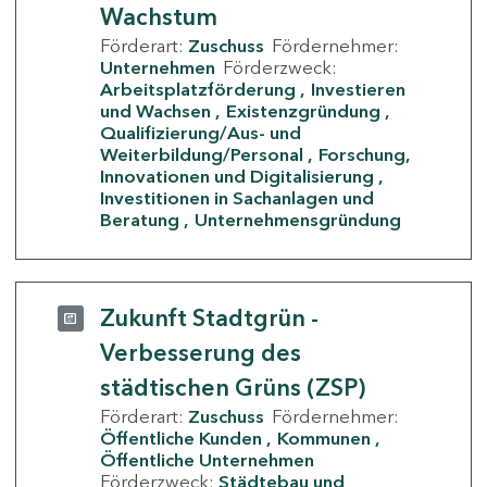
Wachstum
Förderart:
Zuschuss
Fördernehmer:
Unternehmen
Förderzweck:
Arbeitsplatzförderung
Investieren
und Wachsen
Existenzgründung
Qualifizierung/Aus- und
Weiterbildung/Personal
Forschung,
Innovationen und Digitalisierung
Investitionen in Sachanlagen und
Beratung
Unternehmensgründung
Zukunft Stadtgrün -
Verbesserung des
städtischen Grüns (ZSP)
Förderart:
Zuschuss
Fördernehmer:
Öffentliche Kunden
Kommunen
Öffentliche Unternehmen
Förderzweck:
Städtebau und