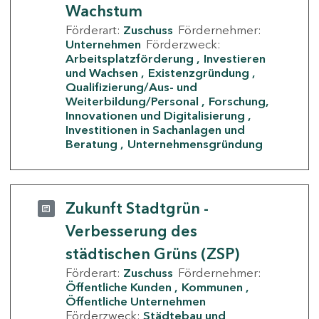
Wachstum
Förderart:
Zuschuss
Fördernehmer:
Unternehmen
Förderzweck:
Arbeitsplatzförderung
Investieren
und Wachsen
Existenzgründung
Qualifizierung/Aus- und
Weiterbildung/Personal
Forschung,
Innovationen und Digitalisierung
Investitionen in Sachanlagen und
Beratung
Unternehmensgründung
Zukunft Stadtgrün -
Verbesserung des
städtischen Grüns (ZSP)
Förderart:
Zuschuss
Fördernehmer:
Öffentliche Kunden
Kommunen
Öffentliche Unternehmen
Förderzweck:
Städtebau und