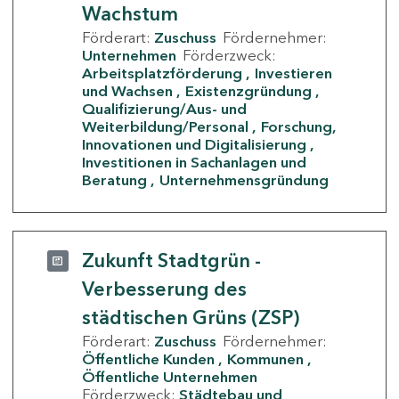
Wachstum
Förderart:
Zuschuss
Fördernehmer:
Unternehmen
Förderzweck:
Arbeitsplatzförderung
Investieren
und Wachsen
Existenzgründung
Qualifizierung/Aus- und
Weiterbildung/Personal
Forschung,
Innovationen und Digitalisierung
Investitionen in Sachanlagen und
Beratung
Unternehmensgründung
Zukunft Stadtgrün -
Verbesserung des
städtischen Grüns (ZSP)
Förderart:
Zuschuss
Fördernehmer:
Öffentliche Kunden
Kommunen
Öffentliche Unternehmen
Förderzweck:
Städtebau und