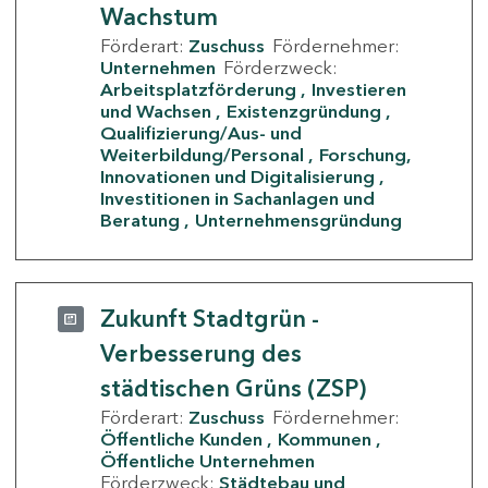
Wachstum
Förderart:
Zuschuss
Fördernehmer:
Unternehmen
Förderzweck:
Arbeitsplatzförderung
Investieren
und Wachsen
Existenzgründung
Qualifizierung/Aus- und
Weiterbildung/Personal
Forschung,
Innovationen und Digitalisierung
Investitionen in Sachanlagen und
Beratung
Unternehmensgründung
Zukunft Stadtgrün -
Verbesserung des
städtischen Grüns (ZSP)
Förderart:
Zuschuss
Fördernehmer:
Öffentliche Kunden
Kommunen
Öffentliche Unternehmen
Förderzweck:
Städtebau und