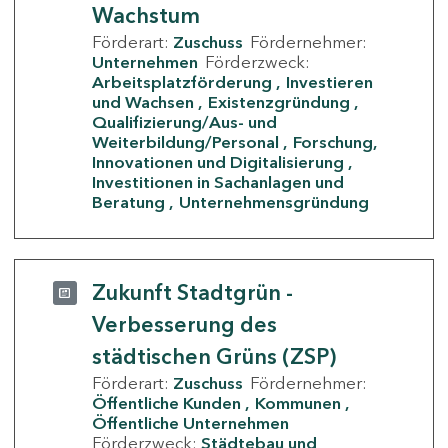
Wachstum
Förderart:
Zuschuss
Fördernehmer:
Unternehmen
Förderzweck:
Arbeitsplatzförderung
Investieren
und Wachsen
Existenzgründung
Qualifizierung/Aus- und
Weiterbildung/Personal
Forschung,
Innovationen und Digitalisierung
Investitionen in Sachanlagen und
Beratung
Unternehmensgründung
Zukunft Stadtgrün -
Verbesserung des
städtischen Grüns (ZSP)
Förderart:
Zuschuss
Fördernehmer:
Öffentliche Kunden
Kommunen
Öffentliche Unternehmen
Förderzweck:
Städtebau und