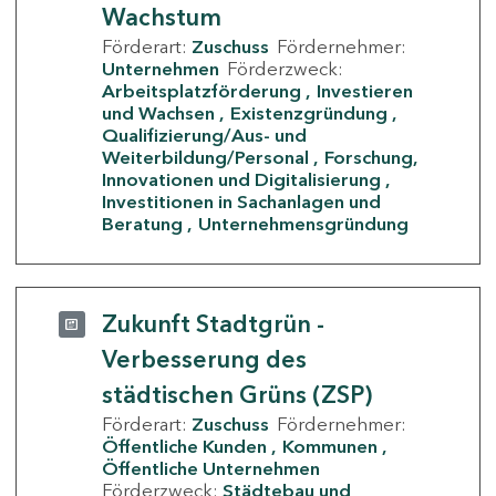
Wachstum
Förderart:
Zuschuss
Fördernehmer:
Unternehmen
Förderzweck:
Arbeitsplatzförderung
Investieren
und Wachsen
Existenzgründung
Qualifizierung/Aus- und
Weiterbildung/Personal
Forschung,
Innovationen und Digitalisierung
Investitionen in Sachanlagen und
Beratung
Unternehmensgründung
Zukunft Stadtgrün -
Verbesserung des
städtischen Grüns (ZSP)
Förderart:
Zuschuss
Fördernehmer:
Öffentliche Kunden
Kommunen
Öffentliche Unternehmen
Förderzweck:
Städtebau und