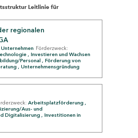
struktur Leitlinie für
er regionalen
IGA
Unternehmen
Förderzweck:
Technologie
Investieren und Wachsen
rbildung/Personal
Förderung von
eratung
Unternehmensgründung
örderzweck:
Arbeitsplatzförderung
fizierung/Aus- und
d Digitalisierung
Investitionen in
g