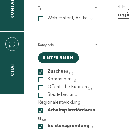
KONTAKT
4 Er
Typ
gen
regi
Webcontent, Artikel
n
(4)
Kategorie
ENTFERNEN
CHAT
icecenter
Zuschuss
(4)
Kommunen
(3)
Öffentliche Kunden
(3)
taktformular
Städtebau und
Regionalentwicklung
(3)
Arbeitsplatzförderun
g
erportal
(2)
Existenzgründung
(2)