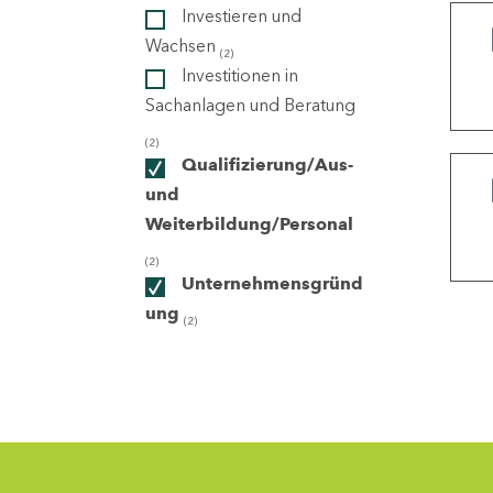
Investieren und
Wachsen
(2)
ndorte
Investitionen in
Sachanlagen und Beratung
(2)
Qualifizierung/Aus-
und
Weiterbildung/Personal
(2)
Unternehmensgründ
ung
(2)