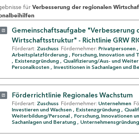
gebnisse für
Verbesserung der regionalen Wirtschafts
onalbeihilfen
Gemeinschaftsaufgabe "Verbesserung d
Wirtschaftsstruktur" - Richtlinie GRW R
Förderart:
Zuschuss
Fördernehmer:
Privatpersonen
Arbeitsplatzförderung
Forschung, Innovation und 
Existenzgründung
Qualifizierung/Aus- und Weite
Personalkosten
Investitionen in Sachanlagen und B
Förderrichtlinie Regionales Wachstum
Förderart:
Zuschuss
Fördernehmer:
Unternehmen
F
Investieren und Wachsen
Existenzgründung
Quali
Weiterbildung/Personal
Forschung, Innovationen un
Sachanlagen und Beratung
Unternehmensgründun