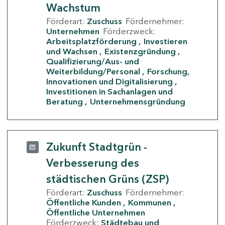
Wachstum
Förderart:
Zuschuss
Fördernehmer:
Unternehmen
Förderzweck:
Arbeitsplatzförderung
Investieren
und Wachsen
Existenzgründung
Qualifizierung/Aus- und
Weiterbildung/Personal
Forschung,
Innovationen und Digitalisierung
Investitionen in Sachanlagen und
Beratung
Unternehmensgründung
Zukunft Stadtgrün -
Verbesserung des
städtischen Grüns (ZSP)
Förderart:
Zuschuss
Fördernehmer:
Öffentliche Kunden
Kommunen
Öffentliche Unternehmen
Förderzweck:
Städtebau und