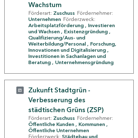
Wachstum
Förderart:
Zuschuss
Fördernehmer:
Unternehmen
Förderzweck:
Arbeitsplatzförderung
Investieren
und Wachsen
Existenzgründung
Qualifizierung/Aus- und
Weiterbildung/Personal
Forschung,
Innovationen und Digitalisierung
Investitionen in Sachanlagen und
Beratung
Unternehmensgründung
Zukunft Stadtgrün -
Verbesserung des
städtischen Grüns (ZSP)
Förderart:
Zuschuss
Fördernehmer:
Öffentliche Kunden
Kommunen
Öffentliche Unternehmen
Förderzweck:
Städtebau und