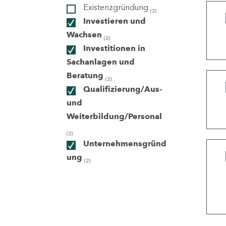
Existenzgründung
(2)
Investieren und
ndorte
Wachsen
(2)
Investitionen in
Sachanlagen und
Beratung
(2)
Qualifizierung/Aus-
und
Weiterbildung/Personal
(2)
Unternehmensgründ
ung
(2)