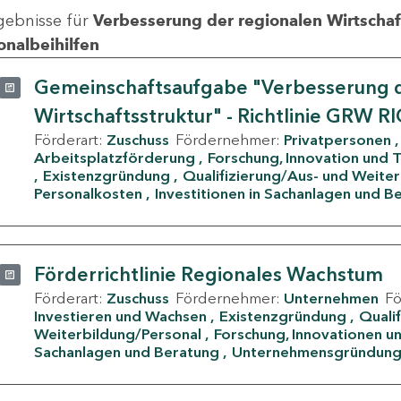
gebnisse für
Verbesserung der regionalen Wirtschafts
onalbeihilfen
Gemeinschaftsaufgabe "Verbesserung d
Wirtschaftsstruktur" - Richtlinie GRW R
Förderart:
Zuschuss
Fördernehmer:
Privatpersonen
Arbeitsplatzförderung
Forschung, Innovation und 
Existenzgründung
Qualifizierung/Aus- und Weite
Personalkosten
Investitionen in Sachanlagen und B
Förderrichtlinie Regionales Wachstum
Förderart:
Zuschuss
Fördernehmer:
Unternehmen
F
Investieren und Wachsen
Existenzgründung
Quali
Weiterbildung/Personal
Forschung, Innovationen un
Sachanlagen und Beratung
Unternehmensgründun