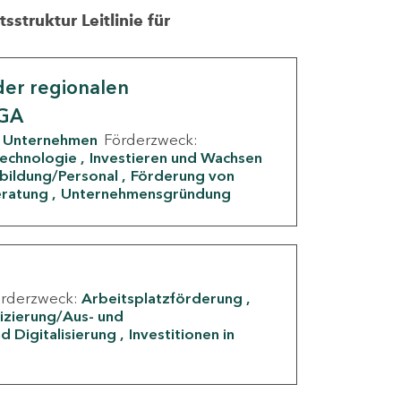
struktur Leitlinie für
er regionalen
IGA
Unternehmen
Förderzweck:
Technologie
Investieren und Wachsen
rbildung/Personal
Förderung von
eratung
Unternehmensgründung
örderzweck:
Arbeitsplatzförderung
fizierung/Aus- und
d Digitalisierung
Investitionen in
g