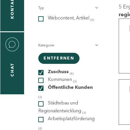
KONTAKT
5 Er
Typ
gen
regi
Webcontent, Artikel
n
(5)
Kategorie
ENTFERNEN
CHAT
icecenter
Zuschuss
(4)
Kommunen
(3)
Öffentliche Kunden
taktformular
(3)
Städtebau und
Regionalentwicklung
(3)
Arbeitsplatzförderung
erportal
(2)