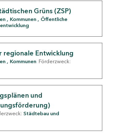
tädtischen Grüns (ZSP)
den
Kommunen
Öffentliche
entwicklung
r regionale Entwicklung
den
Kommunen
Förderzweck:
ngsplänen und
nungsförderung)
derzweck:
Städtebau und