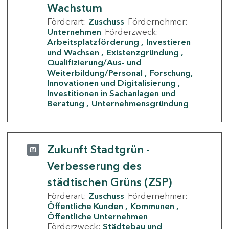
Wachstum
Förderart:
Zuschuss
Fördernehmer:
Unternehmen
Förderzweck:
Arbeitsplatzförderung
Investieren
und Wachsen
Existenzgründung
Qualifizierung/Aus- und
Weiterbildung/Personal
Forschung,
Innovationen und Digitalisierung
Investitionen in Sachanlagen und
Beratung
Unternehmensgründung
Zukunft Stadtgrün -
Verbesserung des
städtischen Grüns (ZSP)
Förderart:
Zuschuss
Fördernehmer:
Öffentliche Kunden
Kommunen
Öffentliche Unternehmen
Förderzweck:
Städtebau und