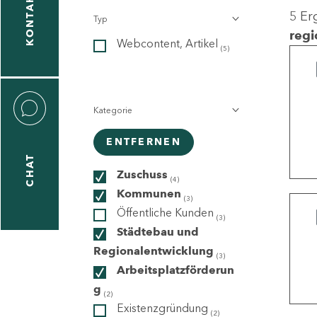
KONTAKT
5 Er
Typ
gen
regi
Webcontent, Artikel
n
(5)
Kategorie
ENTFERNEN
CHAT
icecenter
Zuschuss
(4)
Kommunen
(3)
Öffentliche Kunden
(3)
taktformular
Städtebau und
Regionalentwicklung
(3)
Arbeitsplatzförderun
g
erportal
(2)
Existenzgründung
(2)