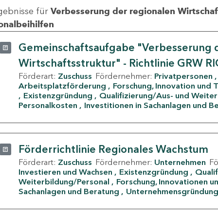
gebnisse für
Verbesserung der regionalen Wirtschafts
onalbeihilfen
Gemeinschaftsaufgabe "Verbesserung d
Wirtschaftsstruktur" - Richtlinie GRW R
Förderart:
Zuschuss
Fördernehmer:
Privatpersonen
Arbeitsplatzförderung
Forschung, Innovation und 
Existenzgründung
Qualifizierung/Aus- und Weite
Personalkosten
Investitionen in Sachanlagen und B
Förderrichtlinie Regionales Wachstum
Förderart:
Zuschuss
Fördernehmer:
Unternehmen
F
Investieren und Wachsen
Existenzgründung
Quali
Weiterbildung/Personal
Forschung, Innovationen un
Sachanlagen und Beratung
Unternehmensgründun