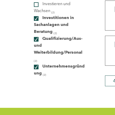
Investieren und
Wachsen
(2)
ndorte
Investitionen in
Sachanlagen und
Beratung
(2)
Qualifizierung/Aus-
und
Weiterbildung/Personal
(2)
Unternehmensgründ
ung
(2)