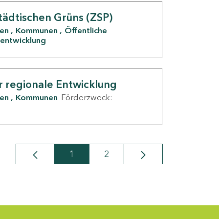
tädtischen Grüns (ZSP)
den
Kommunen
Öffentliche
entwicklung
r regionale Entwicklung
den
Kommunen
Förderzweck:
1
2
Seite
Seite