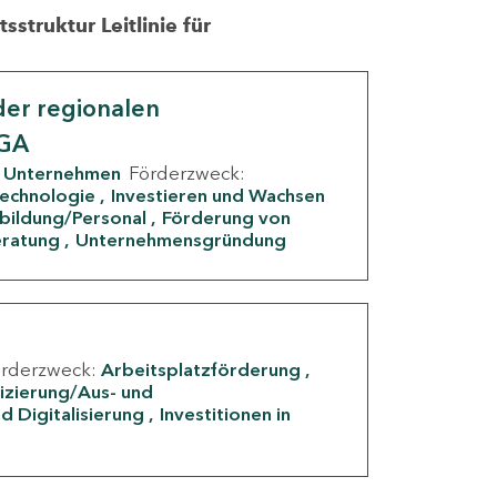
struktur Leitlinie für
er regionalen
IGA
Unternehmen
Förderzweck:
Technologie
Investieren und Wachsen
rbildung/Personal
Förderung von
eratung
Unternehmensgründung
örderzweck:
Arbeitsplatzförderung
fizierung/Aus- und
d Digitalisierung
Investitionen in
g